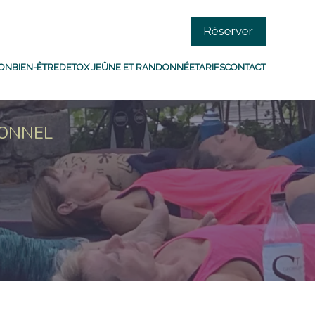
Réserver
SON
BIEN-ÊTRE
DETOX JEÛNE ET RANDONNÉE
TARIFS
CONTACT
SONNEL