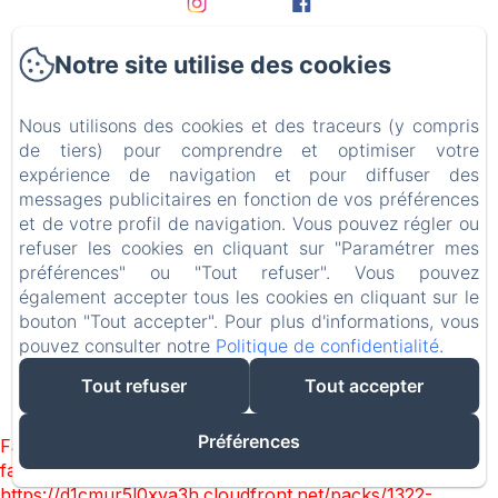
Notre site utilise des cookies
Accueil
Nous utilisons des cookies et des traceurs (y compris
Les chambres
de tiers) pour comprendre et optimiser votre
expérience de navigation et pour diffuser des
Bien-Être
messages publicitaires en fonction de vos préférences
et de votre profil de navigation. Vous pouvez régler ou
Detox Jeûne et Randonnée
refuser les cookies en cliquant sur "Paramétrer mes
préférences" ou "Tout refuser". Vous pouvez
Contact
également accepter tous les cookies en cliquant sur le
bouton "Tout accepter". Pour plus d'informations, vous
pouvez consulter notre
Politique de confidentialité
.
Mentions légales
Tout refuser
Tout accepter
Créé par Amenitiz
Préférences
Failed to load BookingEngine/index: Loading chunk 1322
failed. (missing:
https://d1cmur5l0xva3h.cloudfront.net/packs/1322-