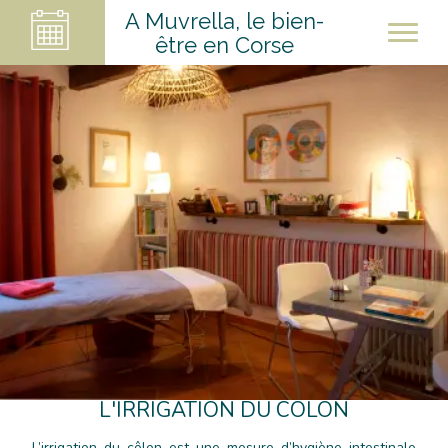
A Muvrella, le bien-
être en Corse
L'IRRIGATION DU CÔLON
L’irrigation du côlon est une mesure d’hygiène intestinale